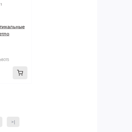
1
тикальные
етло
e8015
>|