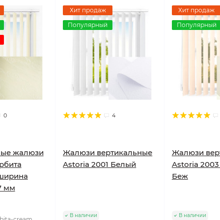
Хит продаж
Хит продаж
Популярный
Популярный
0
4
ные жалюзи
Жалюзи вертикальные
Жалюзи вер
рбита
Astoria 2001 Белый
Astoria 200
ширина
Беж
7 мм
В наличии
В наличии
bita-cream