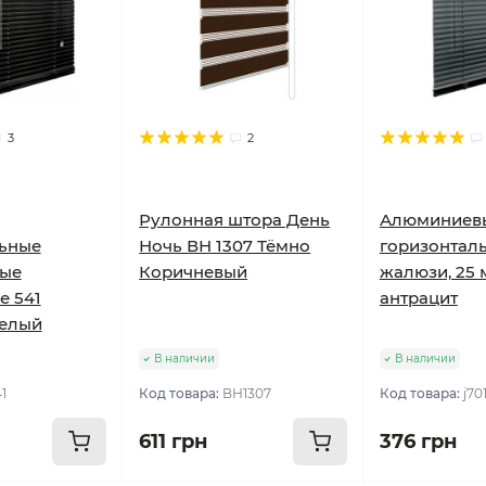
3
2
Рулонная штора День
Алюминиев
льные
Ночь ВН 1307 Тёмно
горизонтал
ые
Коричневый
жалюзи, 25 
е 541
антрацит
Белый
В наличии
В наличии
41
Код товара:
ВН1307
Код товара:
j70
611 грн
376 грн