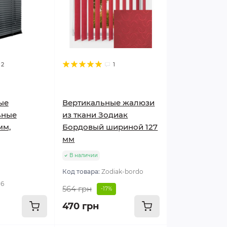
2
1
ые
Вертикальные жалюзи
ьные
из ткани Зодиак
мм,
Бордовый шириной 127
мм
В наличии
Код товара:
Zodiak-bordo
16
564 грн
-17%
470 грн