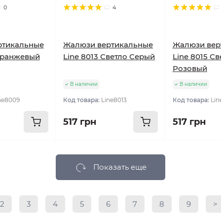
0
4
ртикальные
Жалюзи вертикальные
Жалюзи вер
Оранжевый
Line 8013 Светло Серый
Line 8015 Св
Розовый
В наличии
В наличии
ne8009
Код товара:
Line8013
Код товара:
Lin
517 грн
517 грн
Показать еще
2
3
4
5
6
7
8
9
>