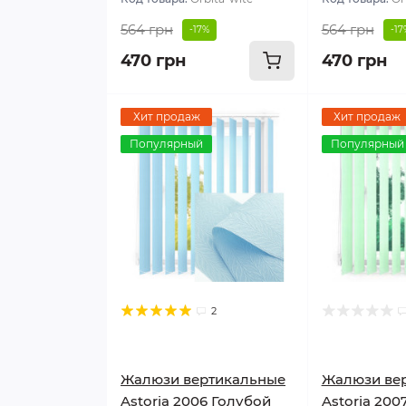
564 грн
564 грн
-17%
-17
470 грн
470 грн
Хит продаж
Хит продаж
Популярный
Популярный
2
Жалюзи вертикальные
Жалюзи ве
Astoria 2006 Голубой
Astoria 20