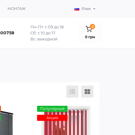
МОНТАЖ
Язык
Пн-Пт: с 09 до 18
0
400758
Сб: с 10 до 17
0 грн
Вс: выходной
Популярный
Акция