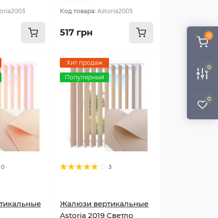
oria2003
Код товара:
Astoria2005
517 грн
0
Хит продаж
0
Популярный
0
0
3
тикальные
Жалюзи вертикальные
Astoria 2019 Светло