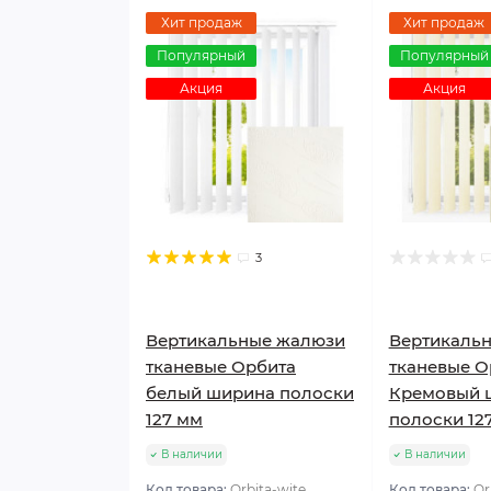
Хит продаж
Хит продаж
Популярный
Популярный
Акция
Акция
3
Вертикальные жалюзи
Вертикаль
тканевые Орбита
тканевые О
белый ширина полоски
Кремовый 
127 мм
полоски 12
В наличии
В наличии
Код товара:
Orbita-wite
Код товара:
Or