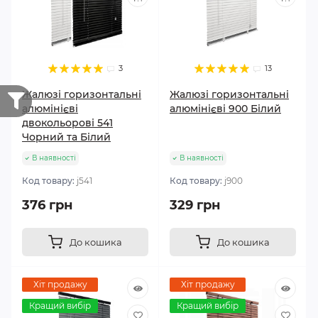
3
13
Жалюзі горизонтальні
Жалюзі горизонтальні
алюмінієві
алюмінієві 900 Білий
двокольорові 541
Чорний та Білий
В наявності
В наявності
Код товару:
j541
Код товару:
j900
376 грн
329 грн
До кошика
До кошика
Хіт продажу
Хіт продажу
Кращий вибір
Кращий вибір