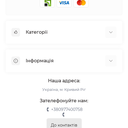
Категорії
Жалюзі
Ролети
Інформація
Рулонні штори
Комплектуючі
Про нас
Римські штори
Наша адреса:
Інформація для замовлення
Україна, м. Кривий Ріг
Повернення та обмін
Замір
Зателефонуйте нам:
Монтаж
+380977400758
Відгуки про магазин
Зворотній зв’язок
До контактів