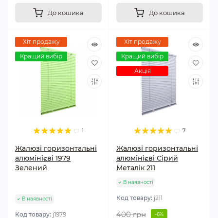
До кошика
До кошика
Хіт продажу
Хіт продажу
Кращий вибір
Кращий вибір
Акція
1
7
Жалюзі горизонтальні
Жалюзі горизонтальні
алюмінієві 1979
алюмінієві Сірий
Зелений
Металік 211
В наявності
Код товару:
j211
В наявності
400 грн
Код товару:
j1979
-6%