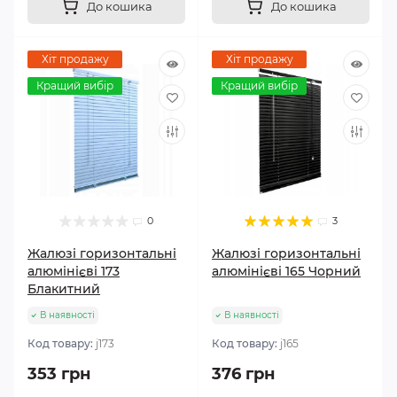
До кошика
До кошика
Хіт продажу
Хіт продажу
Кращий вибір
Кращий вибір
0
3
Жалюзі горизонтальні
Жалюзі горизонтальні
алюмінієві 173
алюмінієві 165 Чорний
Блакитний
В наявності
В наявності
Код товару:
j173
Код товару:
j165
353 грн
376 грн