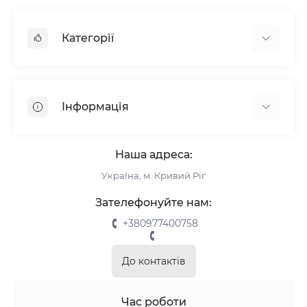
Категорії
Жалюзі
Ролети
Інформація
Рулонні штори
Комплектуючі
Про нас
Римські штори
Наша адреса:
Інформація для замовлення
Україна, м. Кривий Ріг
Повернення та обмін
Замір
Зателефонуйте нам:
Монтаж
+380977400758
Відгуки про магазин
Зворотній зв’язок
До контактів
Карта сайту
Акції
Час роботи