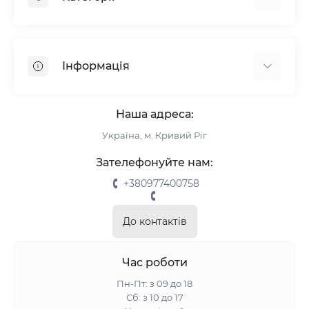
Жалюзі
Ролети
Інформація
Рулонні штори
Комплектуючі
Про нас
Римські штори
Наша адреса:
Інформація для замовлення
Україна, м. Кривий Ріг
Повернення та обмін
Замір
Зателефонуйте нам:
Монтаж
+380977400758
Відгуки про магазин
Зворотній зв’язок
До контактів
Карта сайту
Акції
Час роботи
Пн-Пт: з 09 до 18
Сб: з 10 до 17