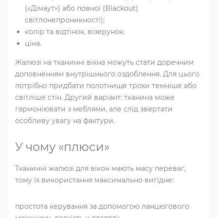
(«Дімаут») або повної (Blackout)
світлонепроникності);
колір та відтінок, візерунок;
ціна.
Жалюзі на тканинні вікна можуть стати доречним
доповненням внутрішнього оздоблення. Для цього
потрібно придбати полотнище трохи темніше або
світліше стін. Другий варіант: тканина може
гармоніювати з меблями, але слід звертати
особливу увагу на фактури.
У чому «плюси»
Тканинні жалюзі для вікон мають масу переваг,
тому їх використання максимально вигідне:
простота керування за допомогою ланцюгового