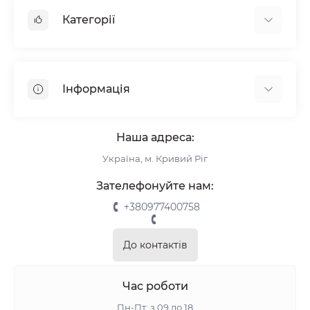
Категорії
Жалюзі
Ролети
Інформація
Рулонні штори
Комплектуючі
Про нас
Римські штори
Наша адреса:
Інформація для замовлення
Україна, м. Кривий Ріг
Повернення та обмін
Замір
Зателефонуйте нам:
Монтаж
+380977400758
Відгуки про магазин
Зворотній зв’язок
До контактів
Карта сайту
Акції
Час роботи
Пн-Пт: з 09 до 18