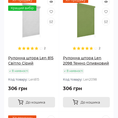
Хіт продажу
Хіт продажу
Кращий вибір
2
2
Рулонна штора Len 815
Рулонна штора Len
Світло Сірий
2098 Темно Оливковий
В наявності
В наявності
Код товару:
Len815
Код товару:
Len2098
306 грн
306 грн
До кошика
До кошика
Хіт продажу