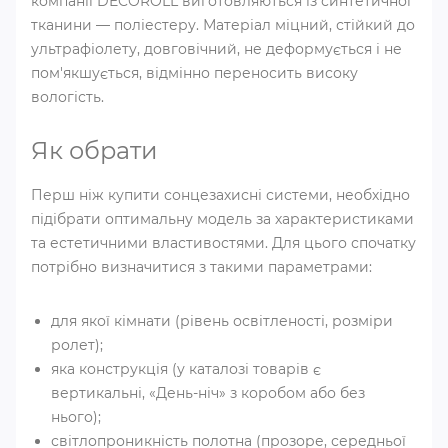
компанії DECOROLL виготовляються із синтетичної
тканини ― поліестеру. Матеріал міцний, стійкий до
ультрафіолету, довговічний, не деформується і не
пом'якшується, відмінно переносить високу
вологість.
Як обрати
Перш ніж купити сонцезахисні системи, необхідно
підібрати оптимальну модель за характеристиками
та естетичними властивостями. Для цього спочатку
потрібно визначитися з такими параметрами:
для якої кімнати (рівень освітленості, розміри
ролет);
яка конструкція (у каталозі товарів є
вертикальні, «День-ніч» з коробом або без
нього);
світлопроникність полотна (прозоре, середньої