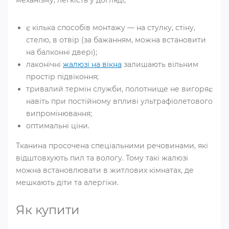
механізму, легкість у догляді;
є кілька способів монтажу ― на стулку, стіну,
стелю, в отвір (за бажанням, можна встановити
на балконні двері);
лаконічні
жалюзі на вікна
залишають вільним
простір підвіконня;
тривалий термін служби, полотнище не вигоряє
навіть при постійному впливі ультрафіолетового
випромінювання;
оптимальні ціни.
Тканина просочена спеціальними речовинами, які
відштовхують пил та вологу. Тому такі жалюзі
можна встановлювати в житлових кімнатах, де
мешкають діти та алергіки.
Як купити