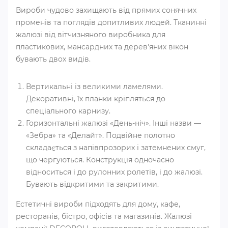
Вироби чудово захищають від прямих сонячних
променів та поглядів допитливих людей. Тканинні
жалюзі від вітчизняного виробника для
пластикових, мансардних та дерев'яних вікон
бувають двох видів.
Вертикальні із великими ламелями.
Декоративні, їх планки кріпляться до
спеціального карнизу.
Горизонтальні жалюзі «День-ніч». Інші назви ―
«Зебра» та «Делайт». Подвійне полотно
складається з напівпрозорих і затемнених смуг,
що чергуються. Конструкція одночасно
відноситься і до рулонних ролетів, і до жалюзі.
Бувають відкритими та закритими.
Естетичні вироби підходять для дому, кафе,
ресторанів, бістро, офісів та магазинів. Жалюзі