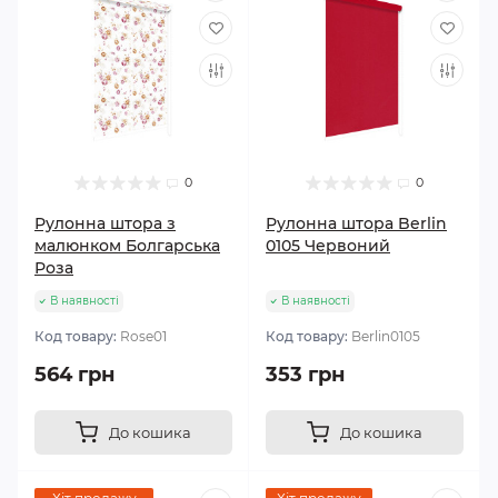
0
0
Рулонна штора з
Рулонна штора Berlin
малюнком Болгарська
0105 Червоний
Роза
В наявності
В наявності
Код товару:
Rose01
Код товару:
Berlin0105
564 грн
353 грн
До кошика
До кошика