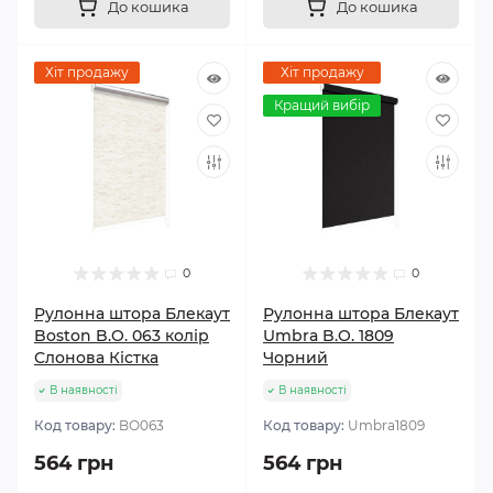
До кошика
До кошика
Хіт продажу
Хіт продажу
Кращий вибір
0
0
Рулонна штора Блекаут
Рулонна штора Блекаут
Boston B.O. 063 колір
Umbra B.O. 1809
Слонова Кістка
Чорний
В наявності
В наявності
Код товару:
BО063
Код товару:
Umbra1809
564 грн
564 грн