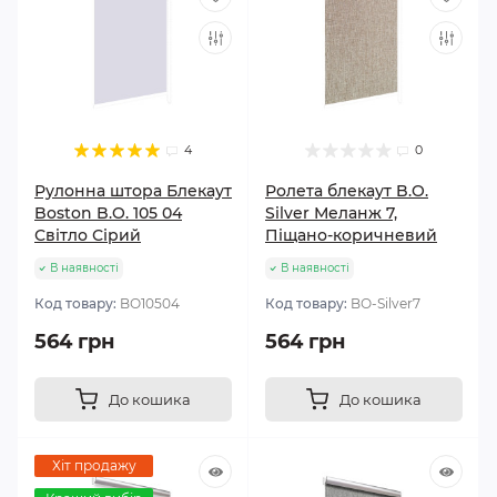
4
0
Рулонна штора Блекаут
Ролета блекаут B.O.
Boston B.O. 105 04
Silver Меланж 7,
Світло Сірий
Піщано-коричневий
В наявності
В наявності
Код товару:
BО10504
Код товару:
BО-Silver7
564 грн
564 грн
До кошика
До кошика
Хіт продажу