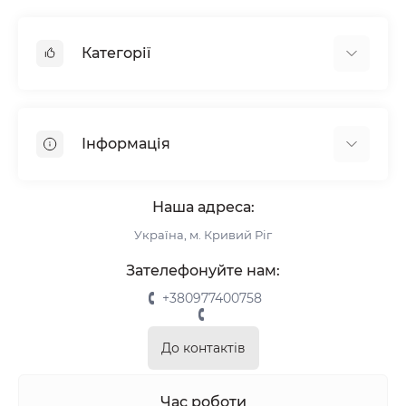
Категорії
Жалюзі
Ролети
Інформація
Рулонні штори
Комплектуючі
Про нас
Римські штори
Наша адреса:
Інформація для замовлення
Україна, м. Кривий Ріг
Повернення та обмін
Замір
Зателефонуйте нам:
Монтаж
+380977400758
Відгуки про магазин
Зворотній зв’язок
До контактів
Карта сайту
Акції
Час роботи