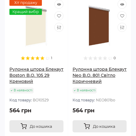
Хіт продажу
Кращий вибір
1
0
Рулонна штора Блекаут
Рулонна штора Блекаут
Boston B.O. 105 29
Neo B.O. 801 Світло
Кремовий
Коричневий
В наявності
В наявності
Код товару:
BО10529
Код товару:
NEO801bo
564 грн
564 грн
До кошика
До кошика