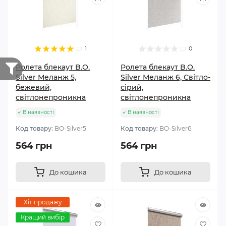
1
0
Ролета блекаут B.O.
Ролета блекаут B.O.
Silver Меланж 5,
Silver Меланж 6, Світло-
бежевий,
сірий,
світлонепроникна
світлонепроникна
В наявності
В наявності
Код товару:
BО-Silver5
Код товару:
BО-Silver6
564 грн
564 грн
До кошика
До кошика
Хіт продажу
Кращий вибір