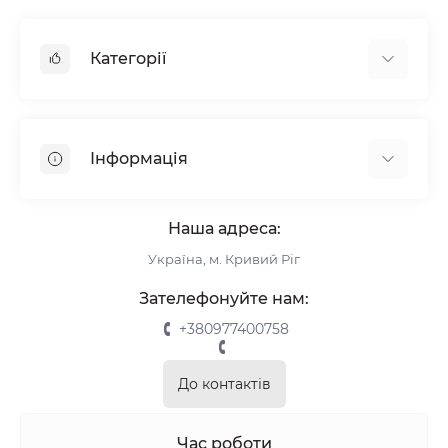
Категорії
Жалюзі
Ролети
Інформація
Рулонні штори
Комплектуючі
Про нас
Римські штори
Наша адреса:
Інформація для замовлення
Україна, м. Кривий Ріг
Повернення та обмін
Замір
Зателефонуйте нам:
Монтаж
+380977400758
Відгуки про магазин
Зворотній зв’язок
До контактів
Карта сайту
Акції
Час роботи