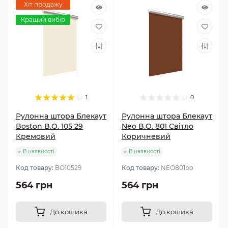
Хіт продажу
Кращий вибір
1
0
Рулонна штора Блекаут
Рулонна штора Блекаут
Boston B.O. 105 29
Neo B.O. 801 Світло
Кремовий
Коричневий
В наявності
В наявності
Код товару:
BО10529
Код товару:
NEO801bo
564 грн
564 грн
До кошика
До кошика