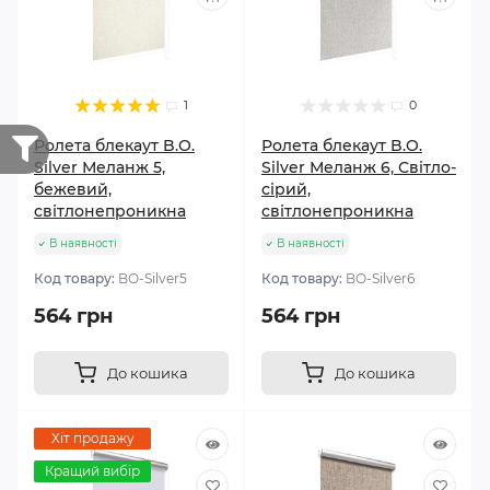
1
0
Ролета блекаут B.O.
Ролета блекаут B.O.
Silver Меланж 5,
Silver Меланж 6, Світло-
бежевий,
сірий,
світлонепроникна
світлонепроникна
В наявності
В наявності
Код товару:
BО-Silver5
Код товару:
BО-Silver6
564 грн
564 грн
До кошика
До кошика
Хіт продажу
Кращий вибір