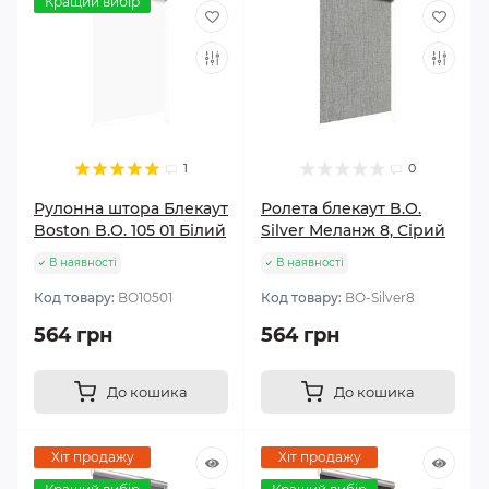
Кращий вибір
1
0
Рулонна штора Блекаут
Ролета блекаут B.O.
Boston B.O. 105 01 Білий
Silver Меланж 8, Сірий
В наявності
В наявності
Код товару:
BО10501
Код товару:
BО-Silver8
564 грн
564 грн
До кошика
До кошика
Хіт продажу
Хіт продажу