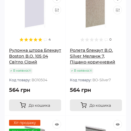
4
0
Рулонна штора Блекаут
Ролета блекаут B.O.
Boston B.O. 105 04
Silver Меланж 7,
Світло Сірий
Піщано-коричневий
В наявності
В наявності
Код товару:
BО10504
Код товару:
BО-Silver7
564 грн
564 грн
До кошика
До кошика
Хіт продажу