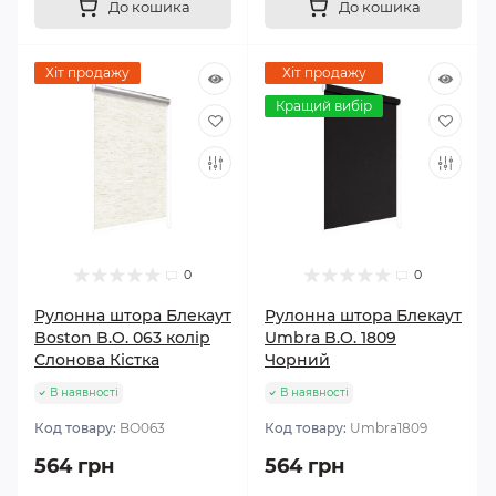
До кошика
До кошика
Хіт продажу
Хіт продажу
Кращий вибір
0
0
Рулонна штора Блекаут
Рулонна штора Блекаут
Boston B.O. 063 колір
Umbra B.O. 1809
Слонова Кістка
Чорний
В наявності
В наявності
Код товару:
BО063
Код товару:
Umbra1809
564 грн
564 грн