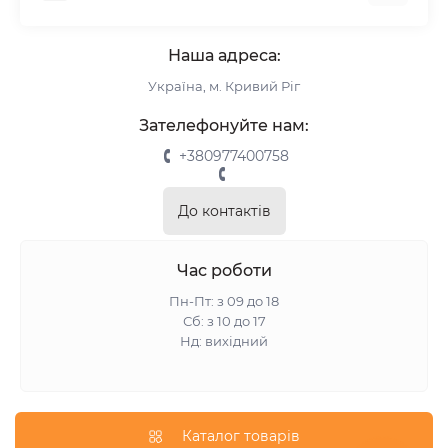
Комплектуючі
Про нас
Римські штори
Наша адреса:
Інформація для замовлення
Україна, м. Кривий Ріг
Повернення та обмін
Замір
Зателефонуйте нам:
Монтаж
+380977400758
Відгуки про магазин
Зворотній зв’язок
До контактів
Карта сайту
Акції
Час роботи
Пн-Пт: з 09 до 18
Сб: з 10 до 17
Нд: вихідний
Каталог товарів