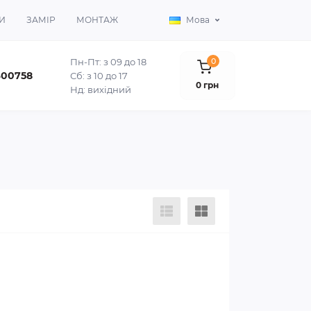
И
ЗАМІР
МОНТАЖ
Мова
Пн-Пт: з 09 до 18
0
400758
Сб: з 10 до 17
0 грн
Нд: вихідний