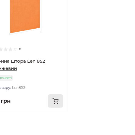
0
нна штора Len 852
нжевий
явності
овару:
Len852
 грн