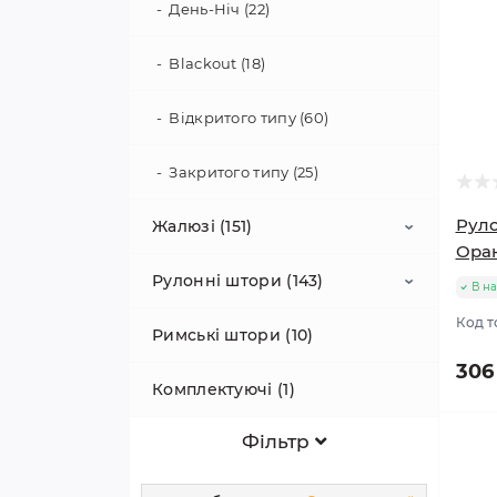
День-Ніч (22)
Blackout (18)
Відкритого типу (60)
Закритого типу (25)
Руло
Жалюзі (151)
Ора
Рулонні штори (143)
Горизонтальні (22)
В на
Код т
Римські штори (10)
Вертикальні (29)
Відкритого типу (60)
306
Комплектуючі (1)
Алюмінієві (22)
На липучці (30)
Фiльтр
Рулонні (60)
День ніч (22)