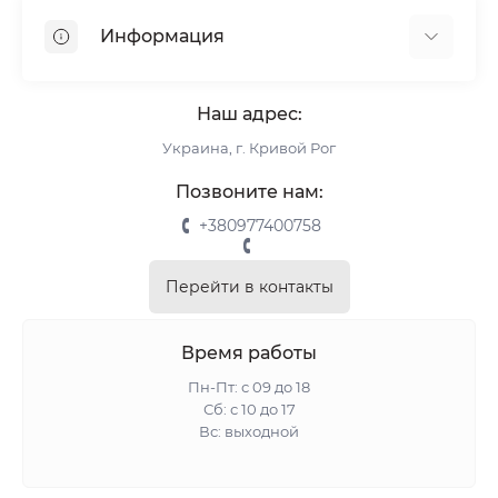
Ролеты
Информация
Рулонные шторы
Комплектующие
О нас
Римские шторы
Наш адрес:
Информация для заказа
Украина, г. Кривой Рог
Возврат и обмен
Замер
Позвоните нам:
Монтаж
+380977400758
Отзывы о магазине
Связаться с нами
Перейти в контакты
Карта сайта
Акции
Время работы
Пн-Пт: с 09 до 18
Сб: с 10 до 17
Вс: выходной