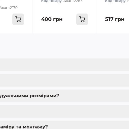
Код товару:
Акант2267
Код товару:
Акант2170
400 грн
517 грн
ідуальними розмірами?
аміру та монтажу?