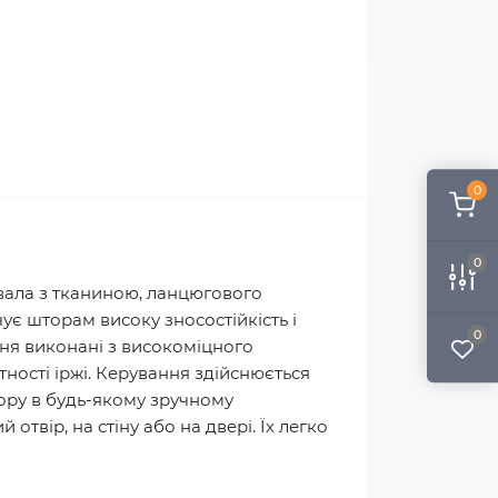
0
0
 вала з тканиною, ланцюгового
ує шторам високу зносостійкість і
0
ння виконані з високоміцного
утності іржі. Керування здійснюється
ору в будь-якому зручному
отвір, на стіну або на двері. Їх легко