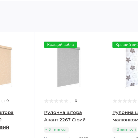
Кращий вибір
Кращий виб
0
0
штора
Рулонна штора
Рулонна ш
0
Акант 2267 Сірий
малюнком
вий
В наявності
В наявності