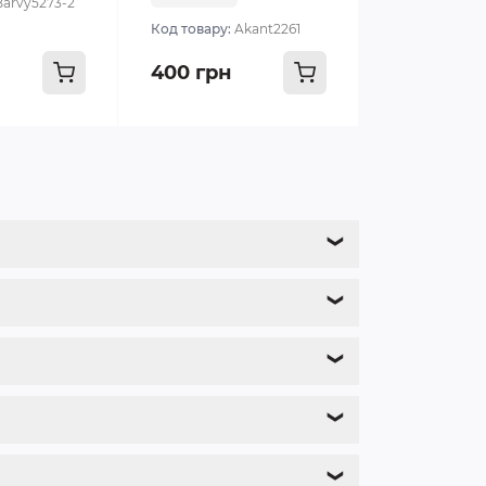
Barvy5273-2
Код товару:
Akant2261
400 грн
❯
❯
❯
❯
❯