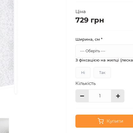
Ціна
729 грн
Ширина, см
*
З фіксацією на жилці (леск
Ні
Так
Кількість
Купити