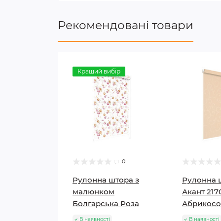
Рекомендовані товари
Кращий вибір
0
Рулонна штора з
Рулонна 
малюнком
Акант 217
Болгарська Роза
Абрикосо
В наявності
В наявності