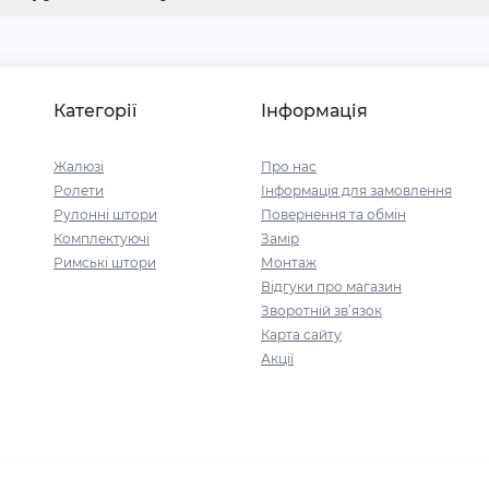
Категорії
Інформація
Жалюзі
Про нас
Ролети
Інформація для замовлення
Рулонні штори
Повернення та обмін
Комплектуючі
Замір
Римські штори
Монтаж
Відгуки про магазин
Зворотній зв’язок
Карта сайту
Акції