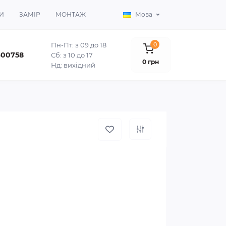
И
ЗАМІР
МОНТАЖ
Мова
Пн-Пт: з 09 до 18
0
400758
Сб: з 10 до 17
0 грн
Нд: вихідний