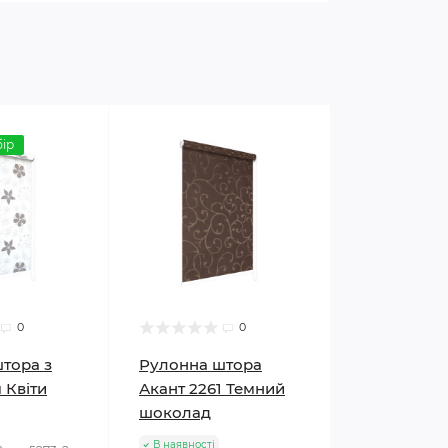
ір
0
0
тора з
Рулонна штора
 Квіти
Акант 2261 Темний
шоколад
В наявності