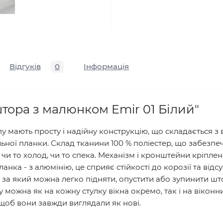
Відгуків
0
Інформація
тора з малюнком Emir 01 Білий"
пу мають просту і надійну конструкцію, що складається з
ної планки. Склад тканини 100 % поліестер, що забезпеч
 чи то холод, чи то спека. Механізм і кронштейни кріпле
анка - з алюмінію, це сприяє стійкості до корозії та відс
за який можна легко підняти, опустити або зупинити шт
ожна як на кожну стулку вікна окремо, так і на віконний 
, щоб вони завжди виглядали як нові.