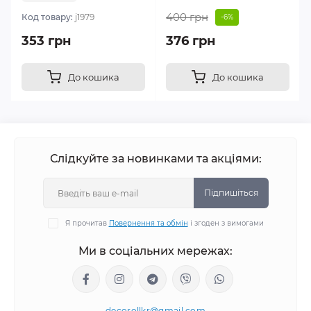
400 грн
Код товару:
j1979
-6%
353 грн
376 грн
До кошика
До кошика
Слідкуйте за новинками та акціями:
Підпишіться
Я прочитав
Повернення та обмін
і згоден з вимогами
Ми в соціальних мережах:
decorollkr@gmail.com