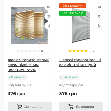
Хіт продажу
Кращий вибір
0
2
Жалюзі горизонтальні
Жалюзі горизонтальні
алюмінієві 25 мм
алюмінієві 511 Сірий
Золотисті №210
В наявності
В наявності
Код товару:
j210
Код товару:
j511
376 грн
376 грн
До кошика
До кошика