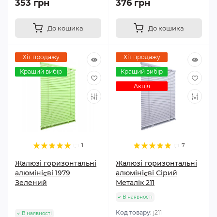
353 грн
376 грн
До кошика
До кошика
Хіт продажу
Хіт продажу
Кращий вибір
Кращий вибір
Акція
1
7
Жалюзі горизонтальні
Жалюзі горизонтальні
алюмінієві 1979
алюмінієві Сірий
Зелений
Металік 211
В наявності
Код товару:
j211
В наявності