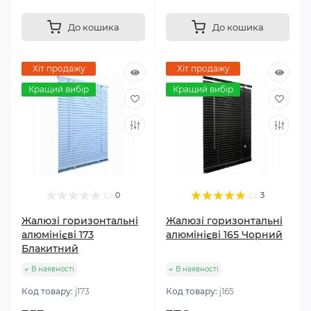
До кошика
До кошика
Хіт продажу
Хіт продажу
Кращий вибір
Кращий вибір
0
3
Жалюзі горизонтальні
Жалюзі горизонтальні
алюмінієві 173
алюмінієві 165 Чорний
Блакитний
В наявності
В наявності
Код товару:
j173
Код товару:
j165