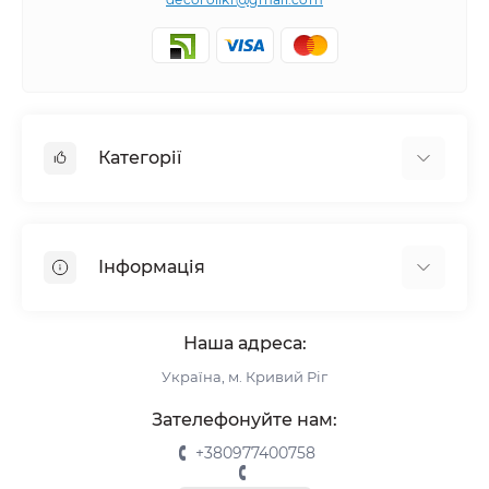
Категорії
Жалюзі
Ролети
Інформація
Рулонні штори
Комплектуючі
Про нас
Римські штори
Наша адреса:
Інформація для замовлення
Україна, м. Кривий Ріг
Повернення та обмін
Замір
Зателефонуйте нам:
Монтаж
+380977400758
Відгуки про магазин