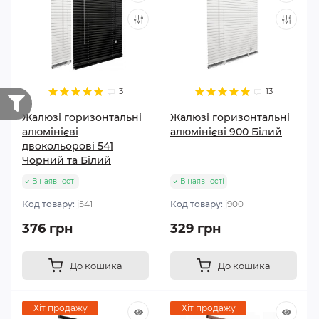
3
13
Жалюзі горизонтальні
Жалюзі горизонтальні
алюмінієві
алюмінієві 900 Білий
двокольорові 541
Чорний та Білий
В наявності
В наявності
Код товару:
j541
Код товару:
j900
376 грн
329 грн
До кошика
До кошика
Хіт продажу
Хіт продажу