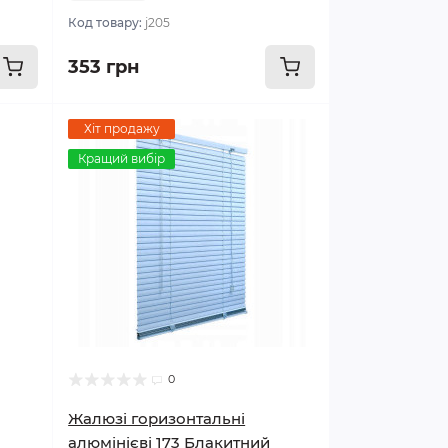
Код товару:
j205
353 грн
Хіт продажу
Кращий вибір
0
Жалюзі горизонтальні
алюмінієві 173 Блакитний