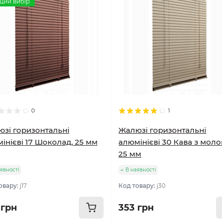
щий вибір
0
1
зі горизонтальні
Жалюзі горизонтальні
інієві 17 Шоколад, 25 мм
алюмінієві 30 Кава з моло
25 мм
явності
В наявності
овару:
j17
Код товару:
j30
 грн
353 грн