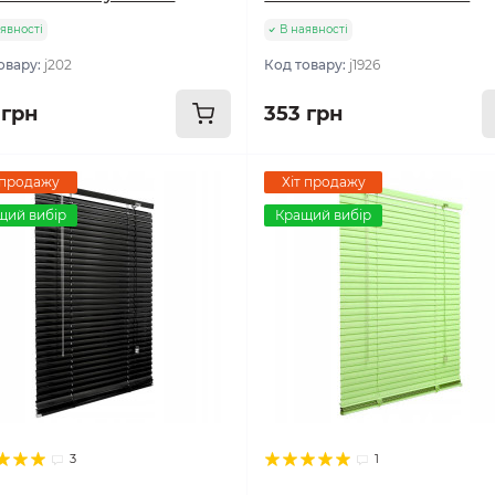
явності
В наявності
овару:
j202
Код товару:
j1926
 грн
353 грн
 продажу
Хіт продажу
щий вибір
Кращий вибір
3
1