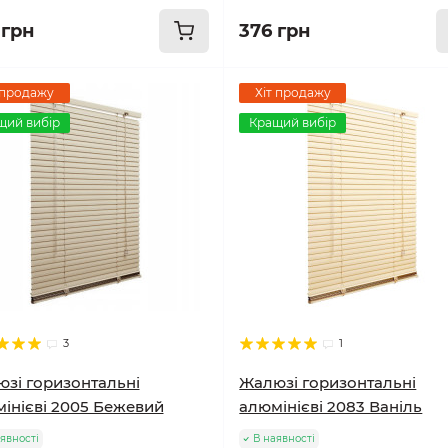
 грн
376 грн
 продажу
Хіт продажу
щий вибір
Кращий вибір
3
1
зі горизонтальні
Жалюзі горизонтальні
інієві 2005 Бежевий
алюмінієві 2083 Ваніль
явності
В наявності