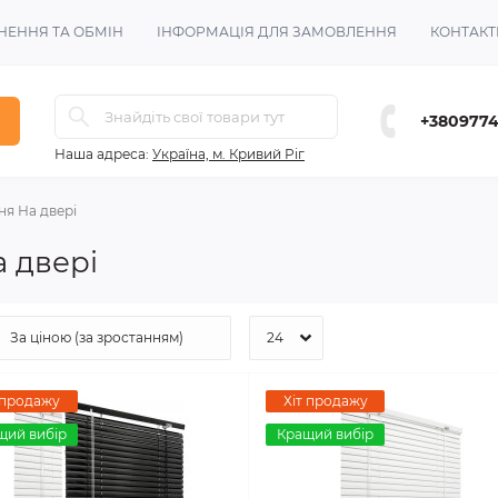
НЕННЯ ТА ОБМІН
ІНФОРМАЦІЯ ДЛЯ ЗАМОВЛЕННЯ
КОНТАКТ
+380977
Наша адреса:
Україна, м. Кривий Ріг
я На двері
а двері
 продажу
Хіт продажу
щий вибір
Кращий вибір