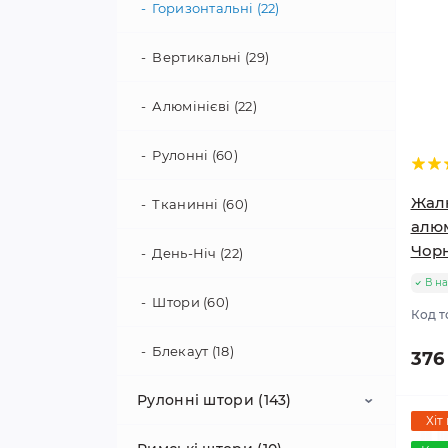
День-Ніч (22)
Горизонтальні (22)
Blackout (18)
Вертикальні (29)
Відкритого типу (60)
Алюмінієві (22)
Закритого типу (25)
Рулонні (60)
Жалю
Тканинні (60)
алюм
Чорн
День-Ніч (22)
В на
Штори (60)
Код т
Блекаут (18)
376
Рулонні штори (143)
Хіт