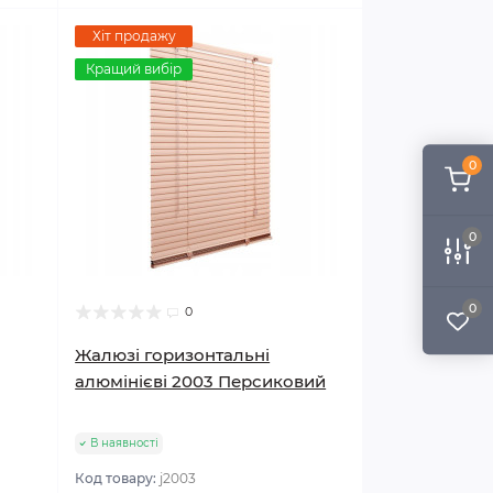
Хіт продажу
Кращий вибір
0
0
0
0
Жалюзі горизонтальні
алюмінієві 2003 Персиковий
В наявності
Код товару:
j2003