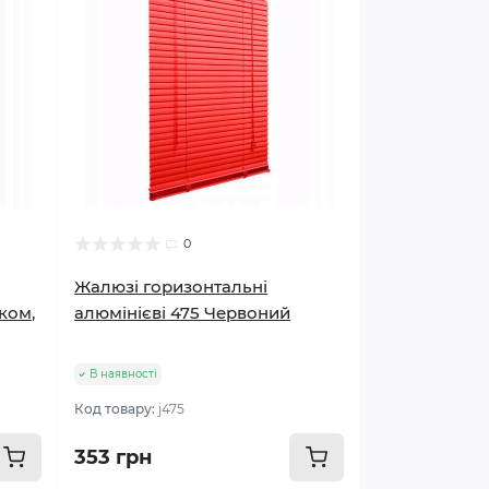
0
Жалюзі горизонтальні
ком,
алюмінієві 475 Червоний
В наявності
Код товару:
j475
353 грн