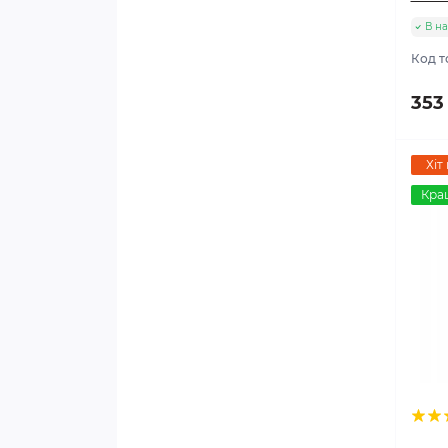
В на
Код т
353
Хіт
Кра