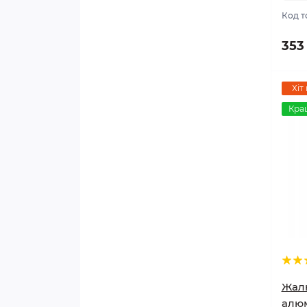
Код т
353
Хіт
Кра
Жалю
алюм