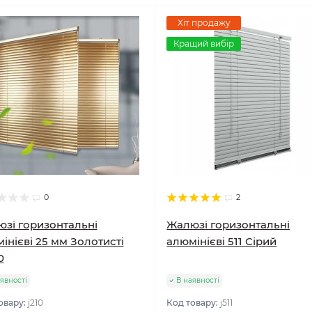
Хіт продажу
Кращий вибір
0
2
зі горизонтальні
Жалюзі горизонтальні
інієві 25 мм Золотисті
алюмінієві 511 Сірий
0
явності
В наявності
овару:
j210
Код товару:
j511