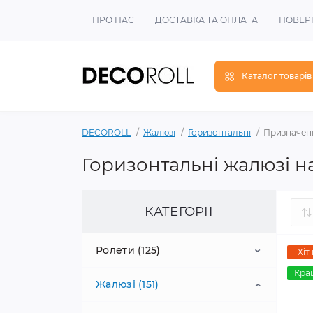
ПРО НАС
ДОСТАВКА ТА ОПЛАТА
ПОВЕР
Каталог товарів
DECOROLL
Жалюзі
Горизонтальні
Призначенн
Горизонтальні жалюзі н
КАТЕГОРІЇ
Ролети (125)
Хіт
Кра
Жалюзі (151)
Тканинні (60)