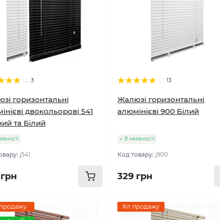
3
13
зі горизонтальні
Жалюзі горизонтальні
інієві двокольорові 541
алюмінієві 900 Білий
ий та Білий
явності
В наявності
овару:
j541
Код товару:
j900
 грн
329 грн
 продажу
Хіт продажу