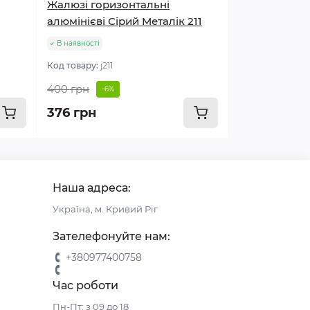
Жалюзі горизонтальні
алюмінієві Сірий Металік 211
В наявності
Код товару:
j211
400 грн
-6%
376 грн
Наша адреса:
Україна, м. Кривий Ріг
Зателефонуйте нам:
+380977400758
Час роботи
Пн-Пт: з 09 до 18