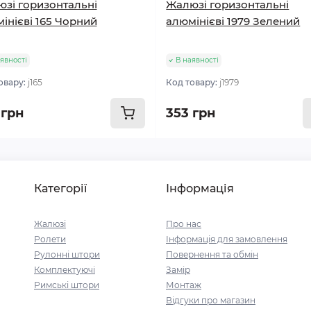
зі горизонтальні
Жалюзі горизонтальні
інієві 165 Чорний
алюмінієві 1979 Зелений
явності
В наявності
овару:
j165
Код товару:
j1979
 грн
353 грн
Категорії
Інформація
Жалюзі
Про нас
Ролети
Інформація для замовлення
Рулонні штори
Повернення та обмін
Комплектуючі
Замір
Римські штори
Монтаж
Відгуки про магазин