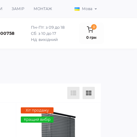
И
ЗАМІР
МОНТАЖ
Мова
Пн-Пт: з 09 до 18
0
400758
Сб: з 10 до 17
0 грн
Нд: вихідний
Хіт продажу
Кращий вибір