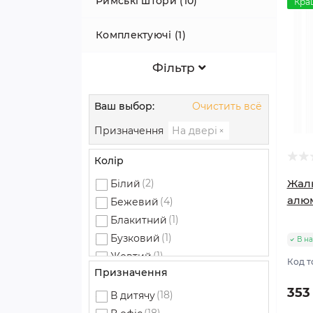
Римські штори (10)
Відкритого типу (60)
Кра
Комплектуючі (1)
На липучці (30)
Фiльтр
День ніч (22)
Блекаут (18)
Ваш выбор:
Очистить всё
Призначення
На двері
×
Закритого типу (13)
Колір
Жалю
(2)
Білий
алюм
(4)
Бежевий
(1)
Блакитний
(1)
Бузковий
В на
(1)
Жовтий
Код т
Призначення
(1)
Зелений
353
(1)
Коричневий
(18)
В дитячу
(1)
Персиковий