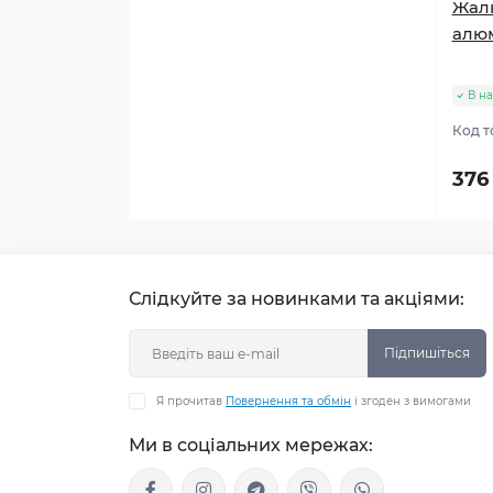
Жалю
алюм
В на
Код т
376
Слідкуйте за новинками та акціями:
Підпишіться
Я прочитав
Повернення та обмін
і згоден з вимогами
Ми в соціальних мережах: