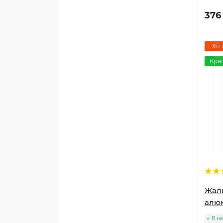
376
Хіт
Кра
Жалю
алюм
В на