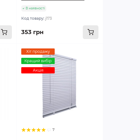
В наявності
Код товару:
j173
353 грн
Хіт продажу
Кращий вибір
Акція
7