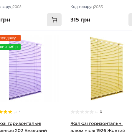
овару:
j2005
Код товару:
j2083
 грн
315 грн
 продажу
щий вибір
4
0
зі горизонтальні
Жалюзі горизонтальні
інієві 202 Бузковий
алюмінієві 1926 Жовтий