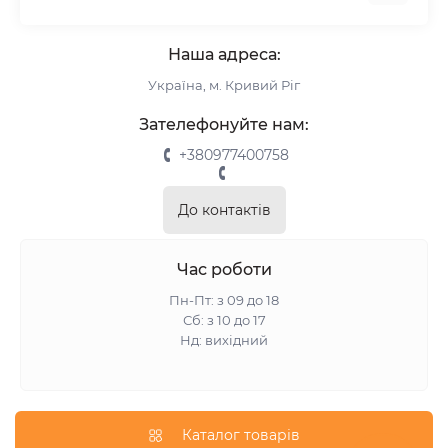
Комплектуючі
Про нас
Римські штори
Наша адреса:
Інформація для замовлення
Україна, м. Кривий Ріг
Повернення та обмін
Замір
Зателефонуйте нам:
Монтаж
+380977400758
Відгуки про магазин
Зворотній зв’язок
До контактів
Карта сайту
Акції
Час роботи
Пн-Пт: з 09 до 18
Сб: з 10 до 17
Нд: вихідний
Каталог товарів