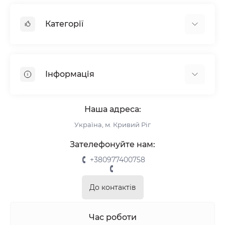
Категорії
Жалюзі
Ролети
Інформація
Рулонні штори
Комплектуючі
Про нас
Римські штори
Наша адреса:
Інформація для замовлення
Україна, м. Кривий Ріг
Повернення та обмін
Замір
Зателефонуйте нам:
Монтаж
+380977400758
Відгуки про магазин
Зворотній зв’язок
До контактів
Карта сайту
Акції
Час роботи