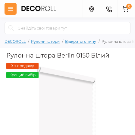
0
DECOROLL
Рулонні штори
Відкритого типу
Рулонна штора Be
Рулонна штора Berlin 0150 Білий
Хіт продажу
Кращий вибір