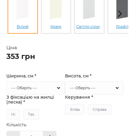
Білий
Крем
Світло-сірий
Графіт
Ціна
353 грн
Ширина, см
*
Висота, см
*
З фіксацією на жилці
Керування
*
(леска)
*
Зліва
Справа
Ні
Так
Кількість