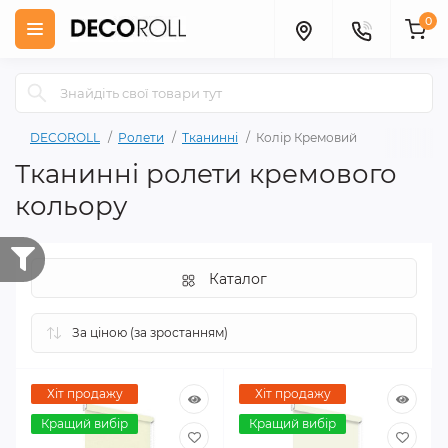
0
DECOROLL
Ролети
Тканинні
Колір Кремовий
Тканинні ролети кремового
кольору
Каталог
Хіт продажу
Хіт продажу
Кращий вибір
Кращий вибір