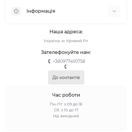
Ролети
Інформація
Рулонні штори
Комплектуючі
Про нас
Римські штори
Наша адреса:
Інформація для замовлення
Україна, м. Кривий Ріг
Повернення та обмін
Замір
Зателефонуйте нам:
Монтаж
+380977400758
Відгуки про магазин
Зворотній зв’язок
До контактів
Карта сайту
Акції
Час роботи
Пн-Пт: з 09 до 18
Сб: з 10 до 17
Нд: вихідний