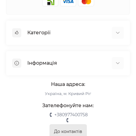
Категорії
Жалюзі
Ролети
Інформація
Рулонні штори
Комплектуючі
Про нас
Римські штори
Наша адреса:
Інформація для замовлення
Україна, м. Кривий Ріг
Повернення та обмін
Замір
Зателефонуйте нам:
Монтаж
+380977400758
Відгуки про магазин
Зворотній зв’язок
До контактів