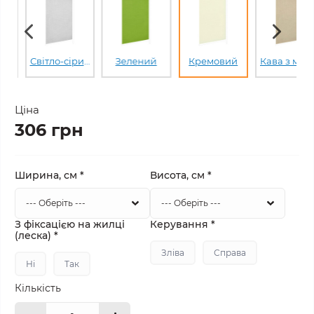
Світло-сірий
Зелений
Кремовий
Кава з мо
Ціна
306 грн
Ширина, см
*
Висота, см
*
З фіксацією на жилці
Керування
*
(леска)
*
Зліва
Справа
Ні
Так
Кількість