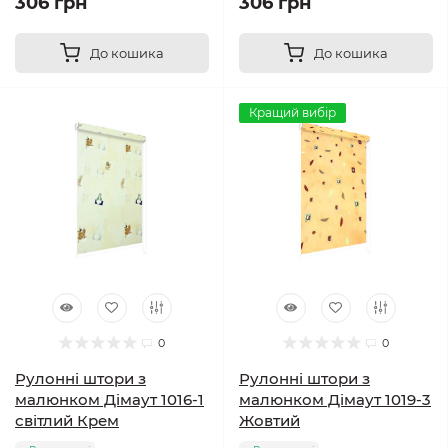
306 грн
306 грн
До кошика
До кошика
Кращий вибір
0
0
Рулонні штори з
Рулонні штори з
малюнком Дімаут 1016-1
малюнком Дімаут 1019-3
світлий Крем
Жовтий