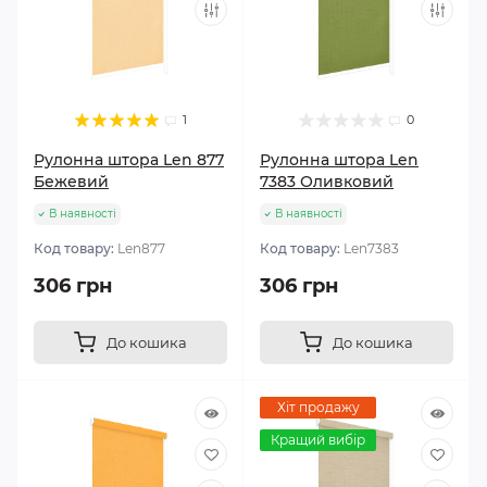
1
0
Рулонна штора Len 877
Рулонна штора Len
Бежевий
7383 Оливковий
В наявності
В наявності
Код товару:
Len877
Код товару:
Len7383
306 грн
306 грн
До кошика
До кошика
Хіт продажу
Кращий вибір