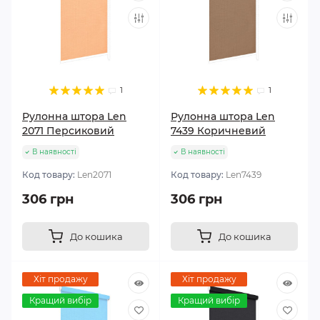
1
1
Рулонна штора Len
Рулонна штора Len
2071 Персиковий
7439 Коричневий
В наявності
В наявності
Код товару:
Len2071
Код товару:
Len7439
306 грн
306 грн
До кошика
До кошика
Хіт продажу
Хіт продажу
Кращий вибір
Кращий вибір