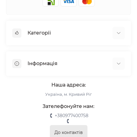
Категорії
Жалюзі
Ролети
Інформація
Рулонні штори
Комплектуючі
Про нас
Римські штори
Наша адреса:
Інформація для замовлення
Україна, м. Кривий Ріг
Повернення та обмін
Замір
Зателефонуйте нам:
Монтаж
+380977400758
Відгуки про магазин
Зворотній зв’язок
До контактів