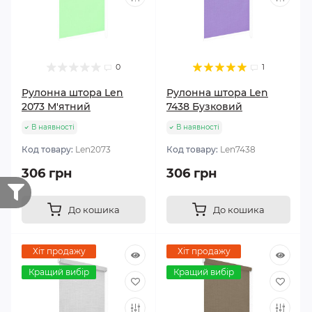
0
1
Рулонна штора Len
Рулонна штора Len
2073 М'ятний
7438 Бузковий
В наявності
В наявності
Код товару:
Len2073
Код товару:
Len7438
306 грн
306 грн
До кошика
До кошика
Хіт продажу
Хіт продажу
Кращий вибір
Кращий вибір