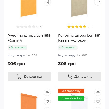
0
1
Рулонна штора Len 858
Рулонна штора Len 881
Жовтий
Кава з молоком
В наявності
В наявності
Код товару:
Len858
Код товару:
Len881
306 грн
306 грн
До кошика
До кошика
Хіт продажу
Кращий вибір