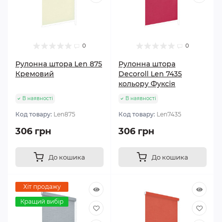
0
0
Рулонна штора Len 875
Рулонна штора
Кремовий
Decoroll Len 7435
кольору Фуксія
В наявності
В наявності
Код товару:
Len875
Код товару:
Len7435
306 грн
306 грн
До кошика
До кошика
Хіт продажу
Кращий вибір