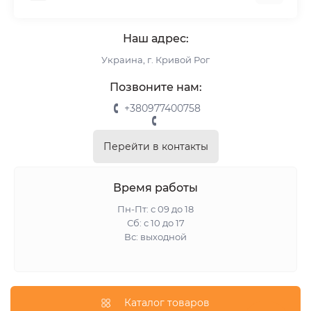
Комплектующие
О нас
Римские шторы
Наш адрес:
Информация для заказа
Украина, г. Кривой Рог
Возврат и обмен
Замер
Позвоните нам:
Монтаж
+380977400758
Отзывы о магазине
Связаться с нами
Перейти в контакты
Карта сайта
Акции
Время работы
Пн-Пт: с 09 до 18
Сб: с 10 до 17
Вс: выходной
Каталог товаров