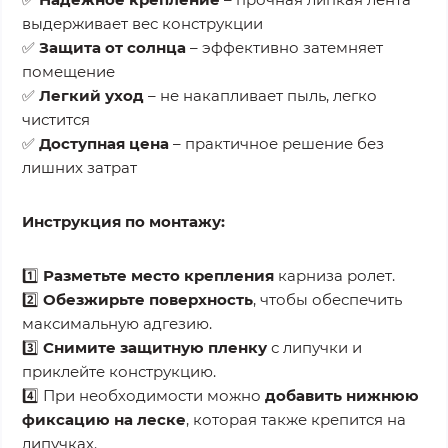
выдерживает вес конструкции
✅
Защита от солнца
– эффективно затемняет
помещение
✅
Легкий уход
– не накапливает пыль, легко
чистится
✅
Доступная цена
– практичное решение без
лишних затрат
Инструкция по монтажу:
1️⃣
Разметьте место крепления
карниза ролет.
2️⃣
Обезжирьте поверхность
, чтобы обеспечить
максимальную адгезию.
3️⃣
Снимите защитную пленку
с липучки и
приклейте конструкцию.
4️⃣ При необходимости можно
добавить нижнюю
фиксацию на леске
, которая также крепится на
липучках.