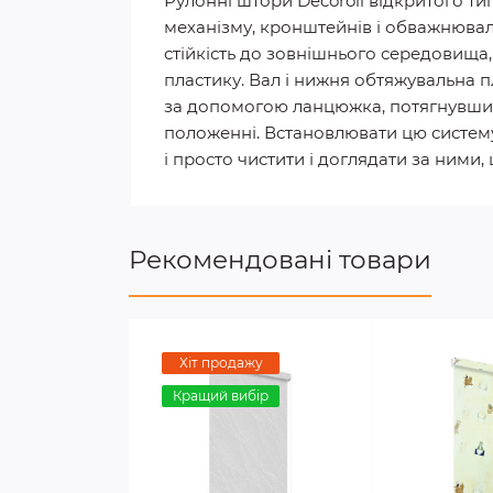
Рулонні штори Decoroll відкритого ти
механізму, кронштейнів і обважнюваль
стійкість до зовнішнього середовища,
пластику. Вал і нижня обтяжувальна пл
за допомогою ланцюжка, потягнувши 
положенні. Встановлювати цю систему м
і просто чистити і доглядати за ними
Рекомендовані товари
Хіт продажу
Кращий вибір