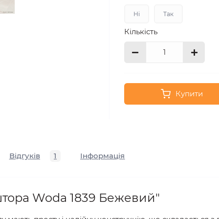
Ні
Так
Кількість
Купити
Відгуків
1
Інформація
штора Woda 1839 Бежевий"