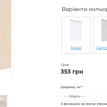
Варіанти кольор
Білий
Світл
Ціна
353 грн
Ширина, см
*
З фіксацією на жилці (леск