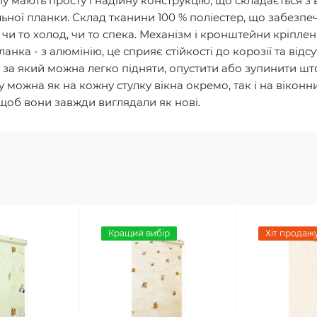
пу мають просту і надійну конструкцію, що складається з
ної планки. Склад тканини 100 % поліестер, що забезпеч
 чи то холод, чи то спека. Механізм і кронштейни кріпле
анка - з алюмінію, це сприяє стійкості до корозії та відс
за який можна легко підняти, опустити або зупинити шт
ожна як на кожну стулку вікна окремо, так і на віконний 
, щоб вони завжди виглядали як нові.
Кращий вибір
Хіт продаж