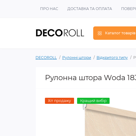
ПРО НАС
ДОСТАВКА ТА ОПЛАТА
ПОВЕР
Каталог товарів
DECOROLL
Рулонні штори
Відкритого типу
Р
Рулонна штора Woda 1
Хіт продажу
Кращий вибір