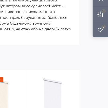
 вала з тканиною, ланцюгового
ує шторам високу зносостійкість і
ння виконані з високоміцного
0
утності іржі. Керування здійснюється
ору в будь-якому зручному
0
отвір, на стіну або на двері. Їх легко
у