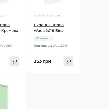
1
0
штора
Рулонна штора
4 Кремова
Woda 2018 Біла
В наявності
Woda1834
Код товару:
Woda2018
353 грн