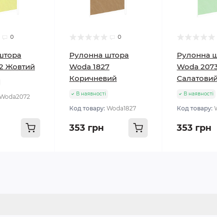
0
0
штора
Рулонна штора
Рулонна 
2 Жовтий
Woda 1827
Woda 207
Коричневий
Салатови
В наявності
В наявності
Woda2072
Код товару:
Woda1827
Код товару:
353 грн
353 грн