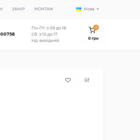
И
ЗАМІР
МОНТАЖ
Мова
Пн-Пт: з 09 до 18
0
400758
Сб: з 10 до 17
0 грн
Нд: вихідний