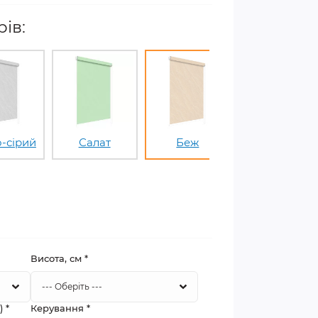
ів:
о-сірий
Салат
Беж
Коричневий
Висота, см
*
а)
*
Керування
*