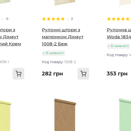
0
2
тори з
Рулонні штори з
Рулонна 
 Дімаут
малюнком Дімаут
Woda 183
ітлий Крем
1008-2 Беж
В наявності
В наявності
Код товару:
1016-1
Код товару:
1008-2
282 грн
353 грн