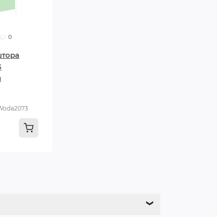
0
штора
3
й
Woda2073
❯