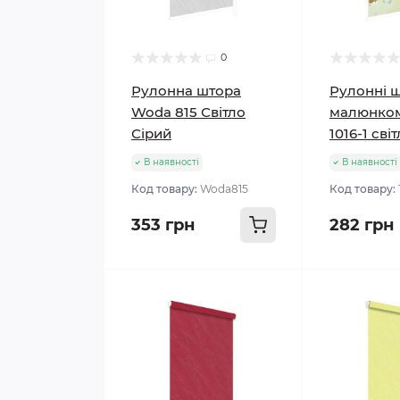
0
Рулонна штора
Рулонні ш
Woda 815 Світло
малюнком
Сірий
1016-1 св
В наявності
В наявності
Код товару:
Woda815
Код товару:
353 грн
282 грн