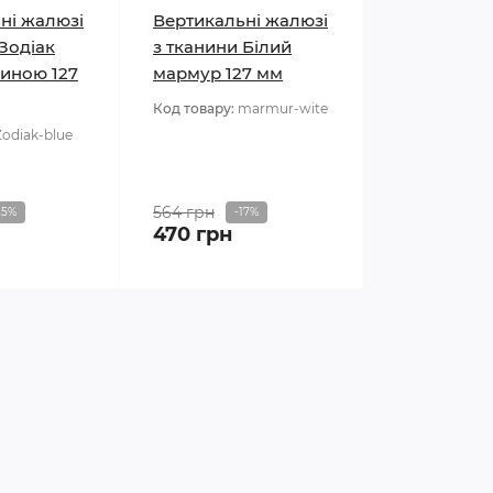
ні жалюзі
Вертикальні жалюзі
 Зодіак
з тканини Білий
иною 127
мармур 127 мм
Код товару:
marmur-wite
Zodiak-blue
564 грн
25%
-17%
470 грн