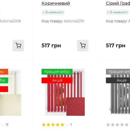
Коричневий
Сірий Граф
В наявності
В наявності
Astoria2008
Код товару:
Astoria2019
Код товару:
517 грн
517 грн
жу
Кращий вибір
Кращий виб
бір
Акція
Акція
0
1