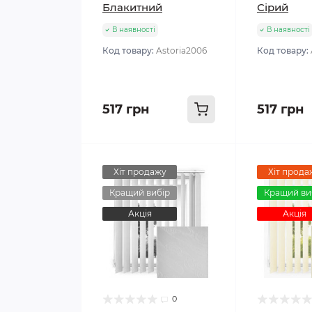
Блакитний
Сірий
В наявності
В наявності
Код товару:
Astoria2006
Код товару:
517 грн
517 грн
Хіт продажу
Хіт прода
Кращий вибір
Кращий ви
Акція
Акція
0