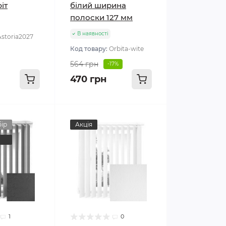
іт
білий ширина
полоски 127 мм
В наявності
Astoria2027
Код товару:
Orbita-wite
564 грн
-17%
470 грн
ір
Акція
1
0