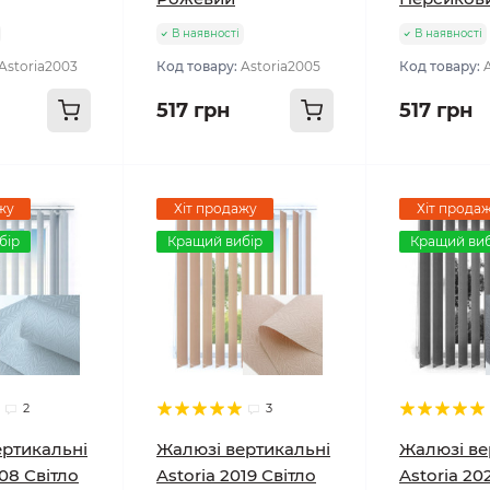
В наявності
В наявності
Astoria2003
Код товару:
Astoria2005
Код товару:
517 грн
517 грн
жу
Хіт продажу
Хіт прода
бір
Кращий вибір
Кращий виб
2
3
ертикальні
Жалюзі вертикальні
Жалюзі ве
008 Світло
Astoria 2019 Світло
Astoria 20