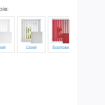
ів:
лий
Сірий
Бордовий
Білий