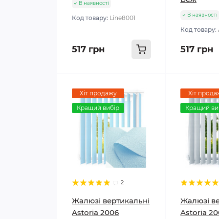
В наявності
В наявності
Код товару:
Line8001
Код товару:
517 грн
517 грн
Хіт продажу
Хіт прода
Кращий вибір
Кращий ви
2
Жалюзі вертикальні
Жалюзі в
Astoria 2006
Astoria 2