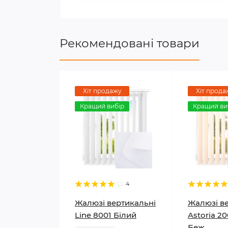
Рекомендовані товари
Хіт продажу
Хіт прода
Кращий вибір
Кращий ви
4
Жалюзі вертикальні
Жалюзі в
Line 8001 Білий
Astoria 2
Беж