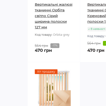
Вертикальні жалюзі
Вертикал
тканинні Орбіта
тканинні 
світло Сірий
Кремовий
ширина полоски
полоски 
127 мм
В наявності
Код товару:
Orbita-grey
Код товару:
564 грн
564 грн
-17%
470 грн
470 грн
Хіт продажу