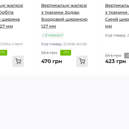
ьні жалюзі
Вертикальні жалюзі
Вертикаль
Орбіта
з тканини Зодіак
з тканини
 ширина
Бордовий шириною
Синій шир
127 мм
127 мм
мм
Код товару:
В наявності
Orbita-cream
Код товару:
Zodiak-bordo
564 грн
-17%
-17%
564 грн
-
470 грн
423 грн