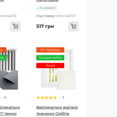
В наявності
Astoria2013
Код товару:
Astoria2007
517 грн
жу
Хіт продажу
ір
Кращий вибір
Акція
6
3
ртикальні
Вертикальні жалюзі
27 темно
тканинні Орбіта