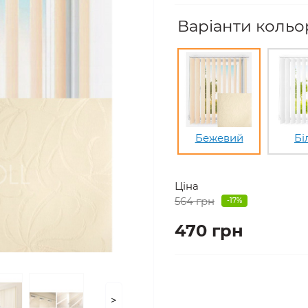
Варіанти кольор
Бежевий
Бі
Ціна
564 грн
-17%
470 грн
>