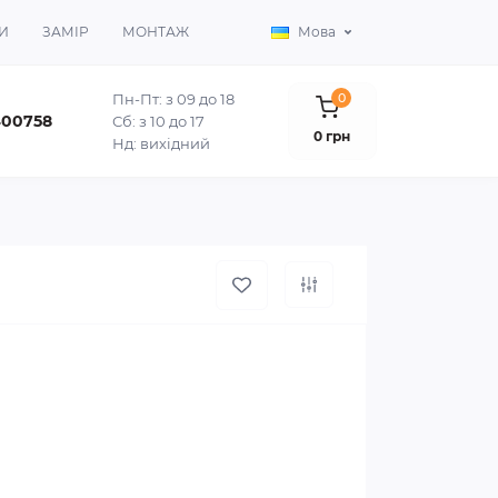
И
ЗАМІР
МОНТАЖ
Мова
Пн-Пт: з 09 до 18
0
400758
Сб: з 10 до 17
0 грн
Нд: вихідний