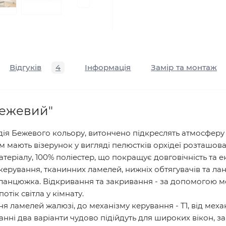
Відгуків
4
Інформація
Замір та монтаж
Бежевий"
ія Бежевого кольору, витончено підкреслять атмосферу з
мають візерунок у вигляді пелюстків орхідеї розташова
атеріалу, 100% поліестер, що покращує довговічність та 
керування, тканинних ламелей, нижніх обтягувачів та 
ланцюжка. Відкривання та закривання - за допомогою м
отік світла у кімнату.
 ламелей жалюзі, до механізму керування - Т1, від механ
Останні два варіанти чудово підійдуть для широких вікон, 