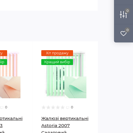
0
0
жу
Хіт продажу
ір
Кращий вибір
0
0
ртикальні
Жалюзі вертикальні
13
Astoria 2007
ий
Салатовий