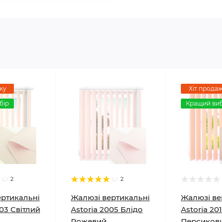
жу
Хіт прода
бір
Кращий виб
2
2
ертикальні
Жалюзі вертикальні
Жалюзі ве
003 Світлий
Astoria 2005 Блідо
Astoria 20
Рожевий
Персиков