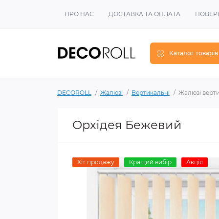
ПРО НАС
ДОСТАВКА ТА ОПЛАТА
ПОВЕР
Каталог товарів
DECOROLL
Жалюзі
Вертикальні
Жалюзі верт
Орхідея Бежевий
Хіт продажу
Кращий вибір
Акція