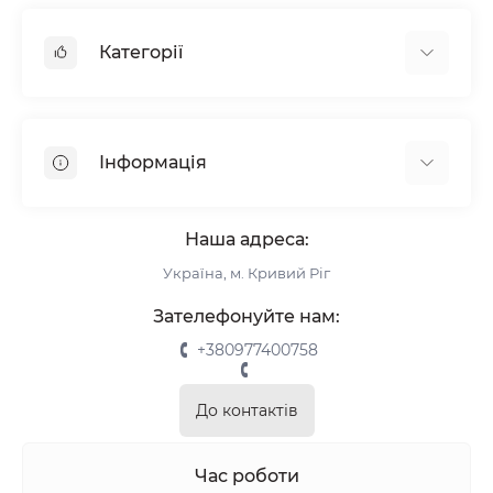
Категорії
Жалюзі
Ролети
Інформація
Рулонні штори
Комплектуючі
Про нас
Римські штори
Наша адреса:
Інформація для замовлення
Україна, м. Кривий Ріг
Повернення та обмін
Замір
Зателефонуйте нам:
Монтаж
+380977400758
Відгуки про магазин
Зворотній зв’язок
До контактів
Карта сайту
Акції
Час роботи