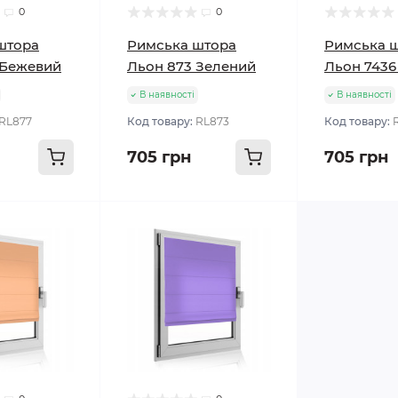
0
0
штора
Римська штора
Римська 
 Бежевий
Льон 873 Зелений
Льон 7436
В наявності
В наявності
RL877
Код товару:
RL873
Код товару:
705 грн
705 грн