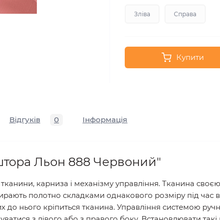
Зліва
Справа
Купити
Відгуків
0
Інформація
штора Льон 888 Червоний"
 тканини, карниза і механізму управління. Тканина своєю
 збирають полотно складками однакового розміру під час
их до нього кріпиться тканина. Управління системою ру
атися з лівого або з правого боку. Встановлювати такі