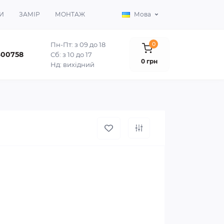
И
ЗАМІР
МОНТАЖ
Мова
Пн-Пт: з 09 до 18
0
400758
Сб: з 10 до 17
0 грн
Нд: вихідний