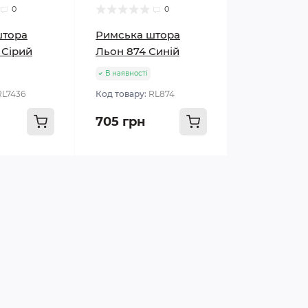
0
0
штора
Римська штора
 Сірий
Льон 874 Синій
В наявності
RL7436
Код товару:
RL874
705 грн