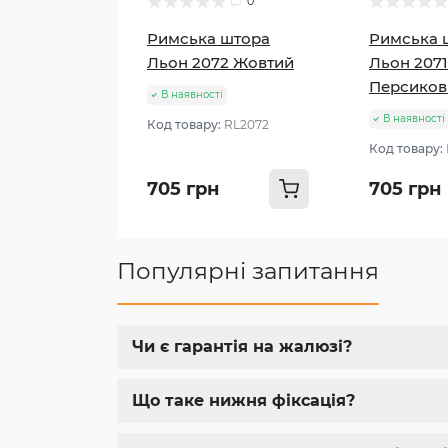
0
Римська штора
Римська 
Льон 2072 Жовтий
Льон 2071
Персиков
В наявності
В наявності
Код товару:
RL2072
Код товару:
705 грн
705 грн
Популярні запитання
Чи є гарантія на жалюзі?
Що таке нижня фіксація?