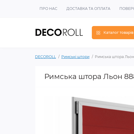
ПРО НАС
ДОСТАВКА ТА ОПЛАТА
ПОВЕР
Каталог товарів
DECOROLL
Римські штори
Римська штора Льон
Римська штора Льон 8