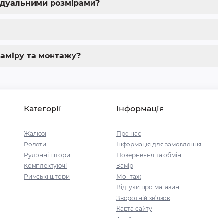
ідуальними розмірами?
аміру та монтажу?
Категорії
Інформація
Жалюзі
Про нас
Ролети
Інформація для замовлення
Рулонні штори
Повернення та обмін
Комплектуючі
Замір
Римські штори
Монтаж
Відгуки про магазин
Зворотній зв’язок
Карта сайту