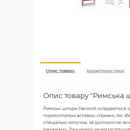
Опис товару
Характеристики
Опис товару "Римська 
Римські штори Decoroll складаються з
горизонтальні вставки, стрижні, які
спеціальні липучки, за допомогою як
механізму. Ланцюжок може розташовув