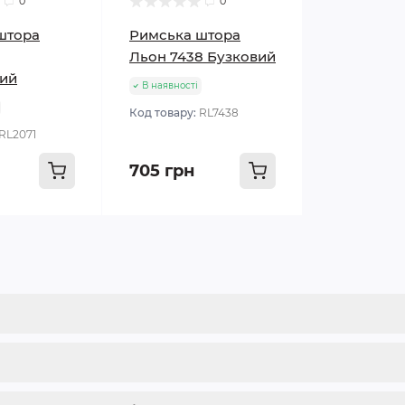
0
0
штора
Римська штора
Льон 7438 Бузковий
ий
В наявності
Код товару:
RL7438
RL2071
705 грн