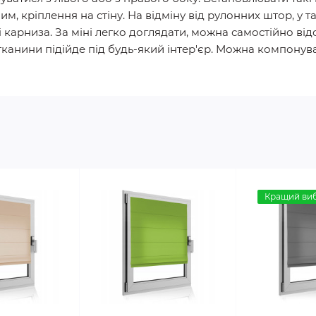
м, кріплення на стіну. На відміну від рулонних штор, у 
і карниза. За міні легко доглядати, можна самостійно від
 тканини підійде під будь-який інтер'єр. Можна компону
Кращий виб