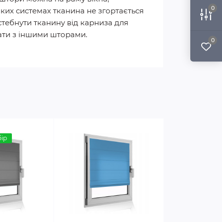
0
таких системах тканина не згортається
стебнути тканину від карниза для
вати з іншими шторами.
0
ір