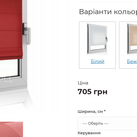
Варіанти кольор
Білий
Беж
Ціна
705 грн
Ширина, см
*
Керування