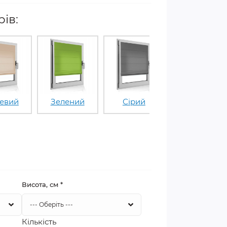
ів:
евий
Зелений
Сірий
Синій
Висота, см
*
Кількість