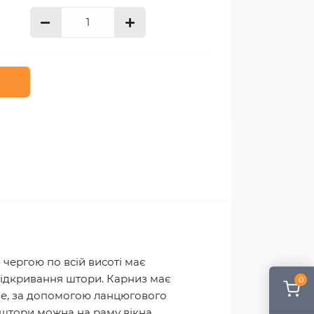
 чергою по всій висоті має
 відкривання штори. Карниз має
0
чне, за допомогою ланцюгового
 штори можна на раму вікна,