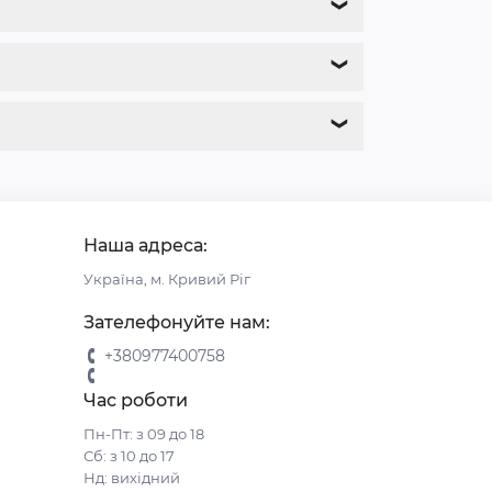
❯
❯
❯
Наша адреса:
Україна, м. Кривий Ріг
Зателефонуйте нам:
+380977400758
Час роботи
Пн-Пт: з 09 до 18
Сб: з 10 до 17
Нд: вихідний